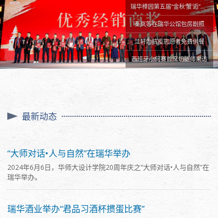
瑞华樟园第五届“金秋‘蟹’逅”开幕
秦岚等在瑞华公馆包房剧照
兰轩为抗疫志愿者免费供餐
西班牙小何赛首席切腿师来访
最新动态
“大师对话•人与自然”在瑞华举办
2024年6月6日，华师大设计学院20周年庆之“大师对话•人与自然”在
瑞华举办。
瑞华酒业举办“君品习酒杯掼蛋比赛”