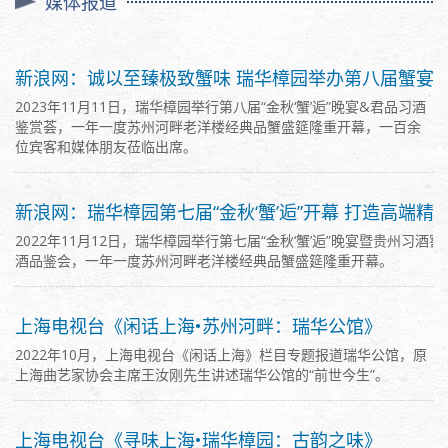
媒体报道
新浪网：诚以至臻极致蟹味 瑞华樟园举办第八届蟹宴
2023年11月11日，瑞华樟园举行第八届“金秋‘蟹’逅”晚宴&君品习酒
鉴赏荟，一年一度苏州河畔老洋楼经典品蟹盛筵隆重开幕，一百余
位宾客和媒体朋友莅临出席。
新浪网：瑞华樟园第七届“金秋‘蟹’逅”开幕 打造高端精
2022年11月12日，瑞华樟园举行第七届“金秋‘蟹’逅”晚宴暨贵州习酒
酒品鉴会，一年一度苏州河畔老洋楼经典品蟹盛筵隆重开幕。
上海电视台《闲话上海•苏州河畔：瑞华公馆》
2022年10月，上海电视台《闲话上海》栏目专题报道瑞华公馆，原
上海曲艺家协会主席王汝刚先生讲述瑞华公馆的“前世今生”。
上海电视台《寻味上海•瑞华樟园：古韵之味》