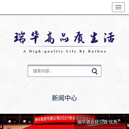
Toggl
navig
新闻中心
瑞华酒业获习酒“优秀经销商奖”