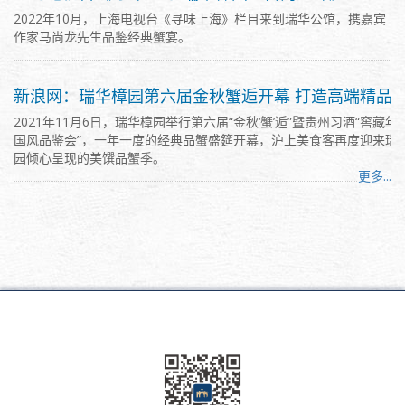
2022年10月，上海电视台《寻味上海》栏目来到瑞华公馆，携嘉宾
作家马尚龙先生品鉴经典蟹宴。
新浪网：瑞华樟园第六届金秋蟹逅开幕 打造高端精品
2021年11月6日，瑞华樟园举行第六届“金秋‘蟹’逅”暨贵州习酒“窖藏年
国风品鉴会”，一年一度的经典品蟹盛筵开幕，沪上美食客再度迎来瑞
园倾心呈现的美馔品蟹季。
更多...