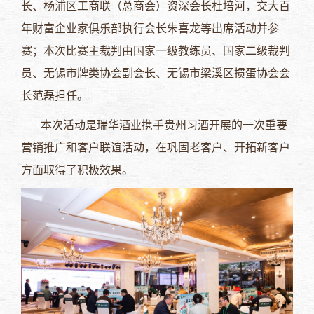
长、杨浦区工商联（总商会）资深会长杜培河，交大百
年财富企业家俱乐部执行会长朱喜龙等出席活动并参
赛；本次比赛主裁判由国家一级教练员、国家二级裁判
员、无锡市牌类协会副会长、无锡市梁溪区掼蛋协会会
长范磊担任。
本次活动是瑞华酒业携手贵州习酒开展的一次重要
营销推广和客户联谊活动，在巩固老客户、开拓新客户
方面取得了积极效果。