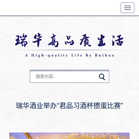
Toggl
navig
瑞华酒业举办“君品习酒杯掼蛋比赛”